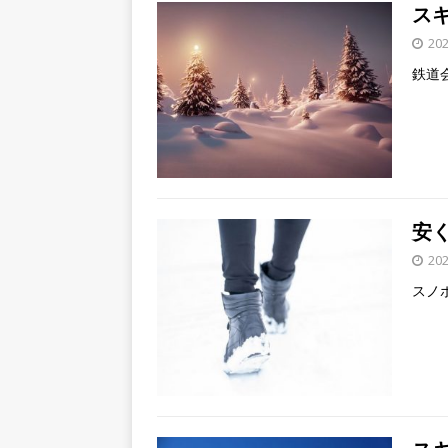
ス
20
鉄道
安
20
スノ