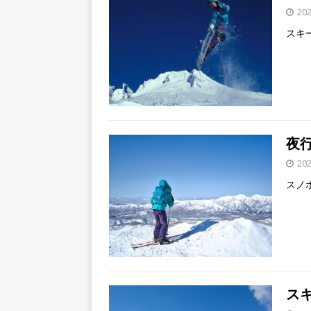
20
スキ
夜
20
スノ
ス