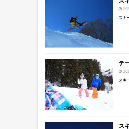
ス
20
スキ
テ
20
スキ
ス