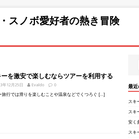
・スノボ愛好者の熱き冒険
キーを激安で楽しむならツアーを利用する
23年12月25日
Evaldo
0
最近
ー旅行では滑りを楽しむことや温泉などでくつろぐ
[…]
スキ
スキ
安く
スキ