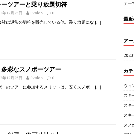
テー
キーツアーと乗り放題切符
23年12月25日
Evaldo
0
最近
会社は通常の切符を販売している他、乗り放題にな
[…]
アー
202
く多彩なスノボーツアー
カテ
23年12月25日
Evaldo
0
ウィ
ボーのツアーに参加するメリットは、安くスノボー
[…]
スキ
スキ
スキ
スノ