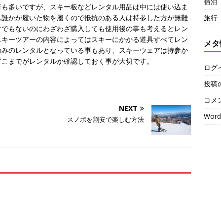
宿泊
者も多いですが、スキー板などレンタル用品は中には使い込ま
旅行
も誰かが履いた物を履くので抵抗のある人は持参した方が無難
けでもないのにわざわざ購入しても使用後の事も考えるとレン
スキーツアーの内容によってはスキーにかかる道具すべてレン
メタ
のみのレンタルとなっている事もあり、スキーウェアは持参か
どこまでがレンタルか確認しておく事が大切です。
ログ
投稿
コメ
NEXT
Word
スノボを割安で楽しむ方法