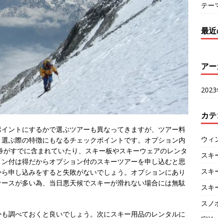
テー
最近
アー
202
カテ
ポイントにするかで選ぶツアーも異なってきますが、ツアー料
ウィ
、選ぶ際の特徴にもなるチェックポイントです。
オプション内
ト券がすでに含まれていたり、スキー板やスキーウェアのレンタ
スキ
ョン付は得だからオプション付のスキーツアーを申し込むと思
スキ
から申し込みをすると失敗がないでしょう。オプションにあり
ケースが多い為、当日悪天候でスキーが滑れない場合には無駄
スキ
スノ
かも調べておくと良いでしょう。次にスキー用品のレンタルに