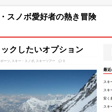
・スノボ愛好者の熱き冒険
ェックしたいオプション
スポーツ
,
スキー・スノボ
,
スキーツアー
0
最近
スキ
スキ
安く
スキ